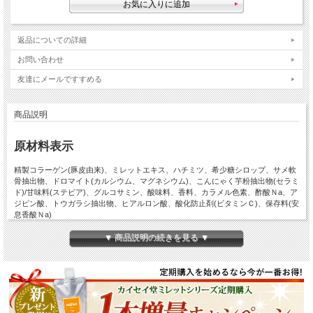
返品についての詳細
お問い合わせ
友達にメールですすめる
商品説明
原材料表示
精製コラーゲン(豚皮由来)、ミレットエキス、ハチミツ、希少糖シロップ、サメ軟
骨抽出物、ドロマイト(カルシウム、マグネシウム)、こんにゃく芋粉抽出物(セラミ
ド)/甘味料(ステビア)、グルコサミン、酸味料、香料、カラメル色素、酢酸Ｎa、ア
ジピン酸、トウガラシ抽出物、ヒアルロン酸、酸化防止剤(ビタミンＣ)、保存料(安
息香酸Ｎa)
生産国：日本
▼ 商品説明の続きを見る ▼
栄養成分表示【100mlあたり】
エネルギー
75kcal
タンパク質
11.7ｇ
脂質
0.0ｇ