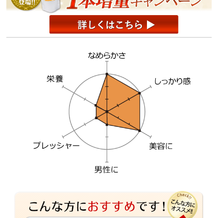
炭水化物
5.2ｇ
食塩相当量
0.117g
主成分量(1本300ml）
精製コラーゲン （豚皮由来）
39,750mg
ミレットエキス （100倍濃縮）
4,280mg
グルコサミン
840mg
ヒアルロン酸
360mg
ドロマイト( カルシウム、マグネシウム)
640mg
コンドロイチン
390mg
こんにゃく芋粉抽出物（セラミド）
300mg