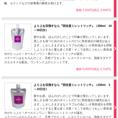
酸、セラミドなどの栄養素の吸収を助けます。
価格:3,200円(税込 3,456円)
より上を目指すなら『回生堂ミレットリッチ』（300ml 10
～30日分）
髪やお肌、ほんの少しのことで印象が変わってしまいます。
美しさを保つためのポイントの1つに美容成分の補充があり
ます。しかしさまざまなトラブルの為にいざ美容成分を摂取
しようとすると量も多く大変！そこで女性にうれしい美容成
分がたっぷり！オールインワン！美のミレットリッチが誕生。
コラーゲンはもちろんのこと、天然プラセンタ、レスベラトロール、国産キダチア
ロエエキスを配合。ワンランク上のミレットです。
価格:9,000円(税込 9,720円)
より上を目指すなら『回生堂ミレットリッチ』（100ml 3
～10日分）
髪やお肌、ほんの少しのことで印象が変わってしまいます。
美しさを保つためのポイントの1つに美容成分の補充があり
ます。しかしさまざまなトラブルの為にいざ美容成分を摂取
しようとすると量も多く大変！そこで女性にうれしい美容成
分がたっぷり！オールインワン！美のミレットリッチが誕生。
コラーゲンはもちろんのこと、天然プラセンタ、レスベラトロール、国産キダチア