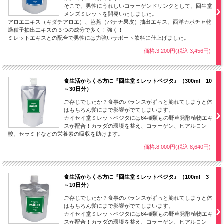
そこで、男性にうれしいコラーゲンドリンクとして、回生堂
メンズミレットを開発いたしました。
アロエエキス（キダチアロエ）、芭蕉（バナナ果皮）抽出エキス、西洋カボチャ乾
燥種子抽出エキスの３つの成分で多く！強く！
ミレットエキスとの配合で男性には力強いサポート飲料に仕上げました。
価格:3,200円(税込 3,456円)
食生活からくる方に『回生堂ミレットベジタ』（300ml 10
～30日分）
ご存じでしたか？食事のバランスがずっと崩れてしまうと体
はもちろん髪にまで影響がでてしまいます。
カイセイ堂ミレットベジタには64種類もの野草発酵植物エキ
スが配合！カラダの環境を整え、コラーゲン、ヒアルロン
酸、セラミドなどの栄養素の吸収を助けます。
価格:8,000円(税込 8,640円)
食生活からくる方に『回生堂ミレットベジタ』（100ml 3
～10日分）
ご存じでしたか？食事のバランスがずっと崩れてしまうと体
はもちろん髪にまで影響がでてしまいます。
カイセイ堂ミレットベジタには64種類もの野草発酵植物エキ
スが配合！カラダの環境を整え、コラーゲン、ヒアルロン