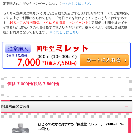
定期購入のお得なキャンペーンについて
⇒くわしくはこちら
らくちん定期便は毎月(２ヶ月ごと)自動でお届けする便利でお得なコースでご愛用者の
７割以上がご利用になられており、「毎日ケアを続けよう！」という方におすすめで
す。
10％オフの特別価格、さらに初回増量キャンペーン中！
定期便ご利用中はカイセ
イ堂商品が10％オフの会員価格でご購入いただけます。※らくちん定期便は３回の継
続がお約束となっております。
⇒くわしくはこちら
価格:
7,000円
(税込 7,560円)
関連商品のご紹介
はじめての方におすすめ『回生堂 ミレット』（100ml 3～
10日分）