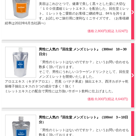
美容はこれひとつで。健康で美しく黒々とした姿に大切な
「１００倍濃縮ミレットエキス」を配合した、回生堂ミレッ
ト。ミレットをご愛飲のお客様ご継続率は、84％を誇りま
す。お試しやご旅行用に便利なミニサイズです。（お客様継
続率は2022年6月当社調べ）
価格:2,800円(税込 3,024円)
男性に人気の『回生堂 メンズミレット』（300ml 10～30
日分）
「男性のミレットはないのですか？」というお問い合わせも
数多く頂いております。
そこで、男性にうれしいコラーゲンドリンクとして、回生堂
メンズミレットを開発いたしました。
アロエエキス（キダチアロエ）、芭蕉（バナナ果皮）抽出エキス、西洋カボチャ乾
燥種子抽出エキスの３つの成分で多く！強く！
ミレットエキスとの配合で男性には力強いサポート飲料に仕上げました。
価格:8,000円(税込 8,640円)
男性に人気の『回生堂 メンズミレット』（100ml 3～10日
分）
「男性のミレットはないのですか？」というお問い合わせも
数多く頂いております。